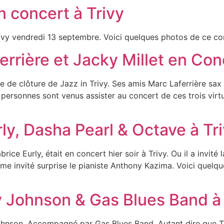
concert à Trivy
y vendredi 13 septembre. Voici quelques photos de ce con
errière et Jacky Millet en Con
rée de clôture de Jazz in Trivy. Ses amis Marc Laferrière sax
s personnes sont venus assister au concert de ces trois vi
ly, Dasha Pearl & Octave à Tr
abrice Eurly, était en concert hier soir à Trivy. Ou il a invi
omme invité surprise le pianiste Anthony Kazima. Voici quel
 Johnson & Gas Blues Band à 
Johnson. Accompagné par Gas Blues Band. Autant dire que T