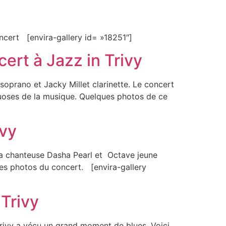
cert [envira-gallery id= »18251″]
cert à Jazz in Trivy
 soprano et Jacky Millet clarinette. Le concert
rtuoses de la musique. Quelques photos de ce
ivy
té la chanteuse Dasha Pearl et Octave jeune
ques photos du concert. [envira-gallery
Trivy
rivy a vécu un grand moment de blues. Voici