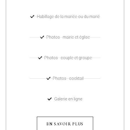
Habillage de la mariée ou du marié
Photos - mairie et église
Photos - couple et groupe
Photos - cocktail
Galerie en ligne
EN SAVOIR PLUS