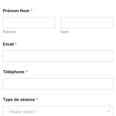
Prénom Nom
*
Prénom
Nom
*
Email
*
p
a
r
l
e
r
Téléphone
*
m
e
s
s
a
g
Type de séance
*
e
- Please select -