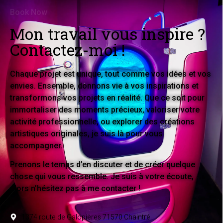
Book Now
Mon travail vous inspire ?
Contactez-moi !
Chaque projet est unique, tout comme vos idées et vos
envies. Ensemble, donnons vie à vos inspirations et
transformons vos projets en réalité. Que ce soit pour
immortaliser des moments précieux, valoriser votre
activité professionnelle, ou explorer des créations
artistiques originales, je suis là pour vous
accompagner.
Prenons le temps d’en discuter et de créer quelque
chose qui vous ressemble. Je suis à votre écoute,
alors n’hésitez pas à me contacter !
1374 route de Galopières 71570 Chaintré