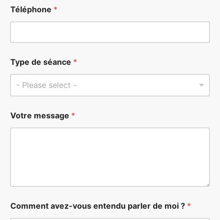
Téléphone
*
Type de séance
*
- Please select -
Votre message
*
?
Comment avez-vous entendu parler de moi ?
*
a
v