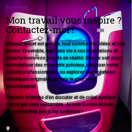
Book Now
Mon travail vous inspire ?
Contactez-moi !
Chaque projet est unique, tout comme vos idées et vos
envies. Ensemble, donnons vie à vos inspirations et
transformons vos projets en réalité. Que ce soit pour
immortaliser des moments précieux, valoriser votre
activité professionnelle, ou explorer des créations
artistiques originales, je suis là pour vous
accompagner.
Prenons le temps d’en discuter et de créer quelque
chose qui vous ressemble. Je suis à votre écoute,
alors n’hésitez pas à me contacter !
1374 route de Galopières 71570 Chaintré