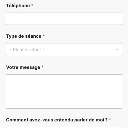
Téléphone
*
Type de séance
*
- Please select -
Votre message
*
N
Comment avez-vous entendu parler de moi ?
*
o
m