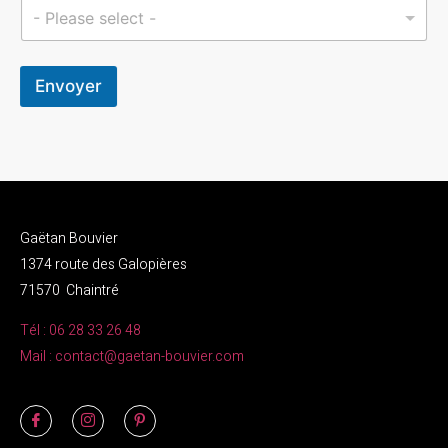
d
- Please select -
e
*
Envoyer
Gaëtan Bouvier
1374 route des Galopières
71570 Chaintré
Tél : 06 28 33 26 48
Mail : contact@gaetan-bouvier.com