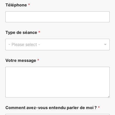
Téléphone
*
Type de séance
*
- Please select -
N
Votre message
*
o
m
s
é
a
n
c
e
*
Comment avez-vous entendu parler de moi ?
*