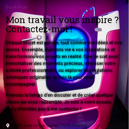
Book Now
Mon travail vous inspire ?
Contactez-moi !
Chaque projet est unique, tout comme vos idées et vos
envies. Ensemble, donnons vie à vos inspirations et
transformons vos projets en réalité. Que ce soit pour
immortaliser des moments précieux, valoriser votre
activité professionnelle, ou explorer des créations
artistiques originales, je suis là pour vous
accompagner.
Prenons le temps d’en discuter et de créer quelque
chose qui vous ressemble. Je suis à votre écoute,
alors n’hésitez pas à me contacter !
1374 route de Galopières 71570 Chaintré