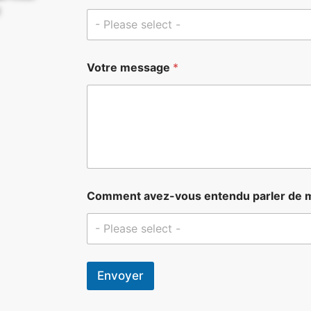
- Please select -
E
Votre message
*
m
a
i
l
*
a
v
e
z
-
Comment avez-vous entendu parler de 
v
o
- Please select -
u
s
Envoyer