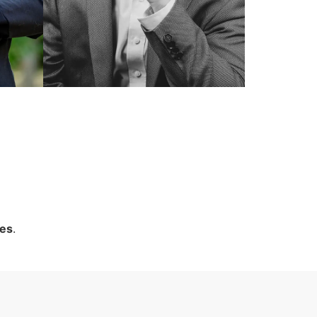
tes
.