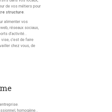
sifs dans vos locaux,
œur de vos métiers pour
tre structure
.
ur alimenter vos
 web, réseaux sociaux,
rts d’activité…
vise, c’est de faire
vailler chez vous, de
mme
entreprise.
fessionnel, homogène…