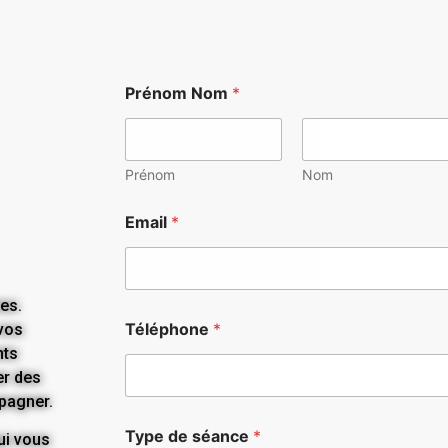
Prénom Nom
*
Prénom
Nom
Email
*
es.
Téléphone
*
vos
nts
er des
mpagner.
Type de séance
*
ui vous