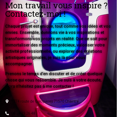
Mon travail vous inspire ?
Contactez-moi !
Chaque projet est unique, tout comme vos idées et vos
envies. Ensemble, donnons vie à vos inspirations et
transformons vos projets en réalité. Que ce soit pour
immortaliser des moments précieux, valoriser votre
activité professionnelle, ou explorer des créations
artistiques originales, je suis là pour vous
accompagner.
Prenons le temps d’en discuter et de créer quelque
chose qui vous ressemble. Je suis à votre écoute,
alors n’hésitez pas à me contacter !
1374 route de Galopières 71570 Chaintré
06 28 33 26 48