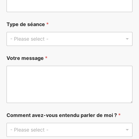
T
é
l
é
p
Type de séance
*
h
o
- Please select -
n
e
Votre message
*
Comment avez-vous entendu parler de moi ?
*
- Please select -