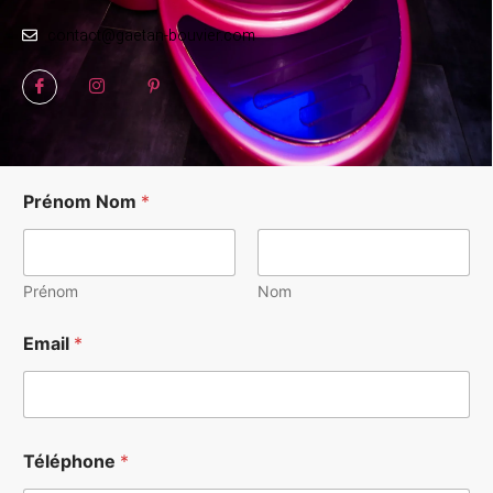
contact@gaetan-bouvier.com
Prénom Nom
*
Prénom
Nom
*
Email
*
C
o
m
m
e
n
Téléphone
*
t