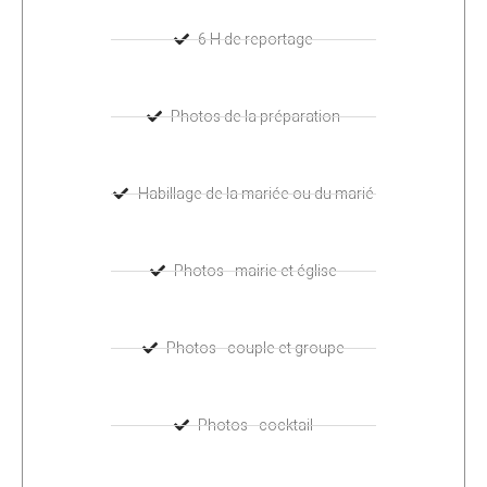
6 H de reportage
Photos de la préparation
Habillage de la mariée ou du marié
Photos - mairie et église
Photos - couple et groupe
Photos - cocktail