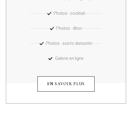
Photos - cocktail
Photos - dîner
Photos - soirée dansante
Galerie en ligne
EN SAVOIR PLUS