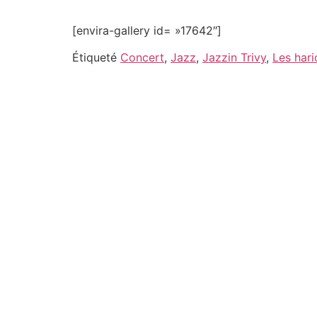
[envira-gallery id= »17642″]
Étiqueté
Concert
,
Jazz
,
Jazzin Trivy
,
Les hari