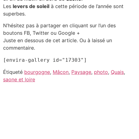
Les
levers de soleil
à cette période de l’année sont
superbes.
N’hésitez pas à partager en cliquant sur l’un des
boutons FB, Twitter ou Google +
Juste en dessous de cet article. Ou à laissé un
commentaire.
[envira-gallery id="17303"]
Étiqueté
bourgogne
,
Mâcon
,
Paysage
,
photo
,
Quais
,
saone et loire